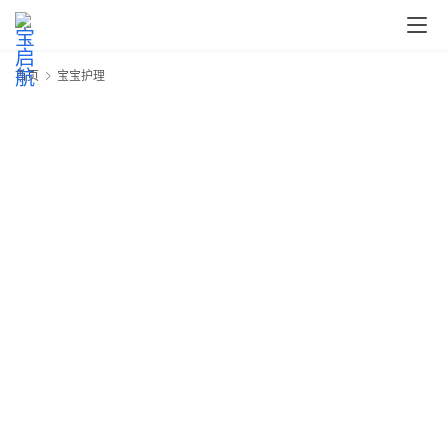
首
页
首页
宝宝护理
宝
宝
护
理
奶
爸
育
宝
宝
宝
成
长