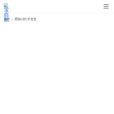
首
页
首页
照顾0到1岁宝宝
宝
宝
0
护
理
1
奶
爸
育
宝
宝
宝
成
长